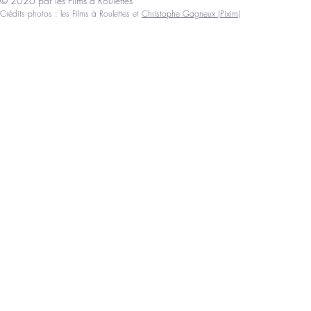
© 2026 par les Films à Roulettes
Crédits photos : les Films à Roulettes et
Christophe Gagneux (Pixim)